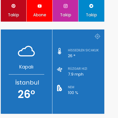
Takip
Abone
Takip
Takip
HISSEDILEN SICAKLIK
26 °
Kapalı
RÜZGAR HIZI
7.9 mph
İstanbul
NEM
26°
100 %