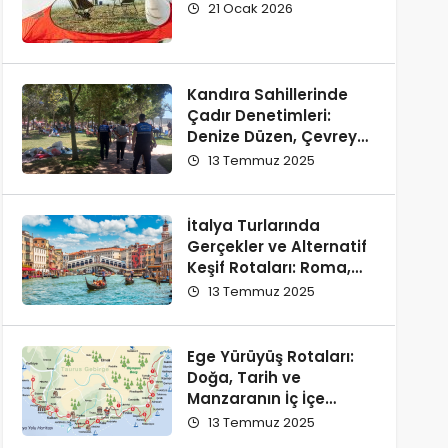
21 Ocak 2026
Kandıra Sahillerinde
Çadır Denetimleri:
Denize Düzen, Çevreye
Saygı
13 Temmuz 2025
İtalya Turlarında
Gerçekler ve Alternatif
Keşif Rotaları: Roma,
Floransa, Milano ve
13 Temmuz 2025
Como
Ege Yürüyüş Rotaları:
Doğa, Tarih ve
Manzaranın İç İçe
Olduğu En Güzel
13 Temmuz 2025
Parkurlar