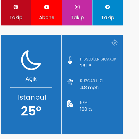
Takip
Abone
Takip
Takip
HISSEDILEN SICAKLIK
26.1 °
Açık
RÜZGAR HIZI
4.8 mph
İstanbul
NEM
25°
100 %