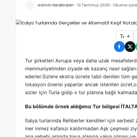
admin
tarafından
13 Temmuz 2025
Okuma süres
+
Tur şirketleri Avrupa veya daha uzak mesafelerd
memnuniyetinden ziyade ek kazanç nasıl sağlarız
ederler.Sizlere ekstra ücrete tabii denilen tüm g
lokasyon önerisi yaparlar ancak istenilen ücret,o
sizler için Turla gidip o tur planına bağlı kalmad
Bu bölümde örnek aldığımız Tur bölgesi İTALTA
İtalya turlarında Rehberler kendileri için serbes
iner inmez kafanızı kaldırmadan Aşk çeşmesi ziyare
ana sebebi aslında hava alanına yakın olması ve