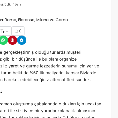
i: 5dk, 45sn
-
0
e gerçekleştirmiş olduğu turlarda,müşteri
 gibi bir düşünce ile bu planı organize
ezi ziyaret ve gurme lezzetlerin sunumu için yer ve
 turun belki de %50 lik maliyetini kapsar.Bizlerde
an hareket edebileceğiniz alternatifleri sunduk.
:
t zaman oluşturma çabalarında oldukları için uçaktan
ti ile sizi iyice bir yorarlar,kalabalık olmasının
 tüm tur rehberlerinin aynı anda O bölgeye nefes