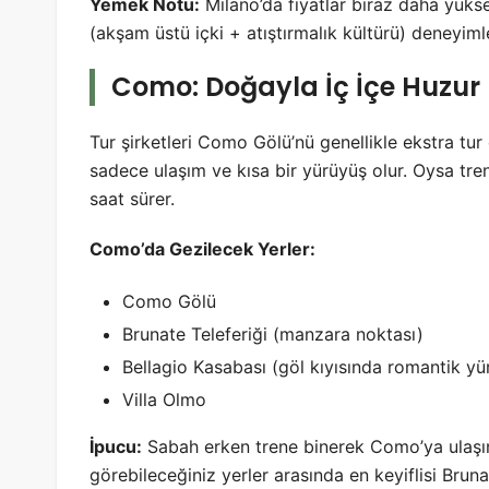
Yemek Notu:
Milano’da fiyatlar biraz daha yükse
(akşam üstü içki + atıştırmalık kültürü) deneyiml
Como: Doğayla İç İçe Huzur
Tur şirketleri Como Gölü’nü genellikle ekstra tur
sadece ulaşım ve kısa bir yürüyüş olur. Oysa tr
saat sürer.
Como’da Gezilecek Yerler:
Como Gölü
Brunate Teleferiği (manzara noktası)
Bellagio Kasabası (göl kıyısında romantik yür
Villa Olmo
İpucu:
Sabah erken trene binerek Como’ya ulaşın 
görebileceğiniz yerler arasında en keyiflisi Brunat