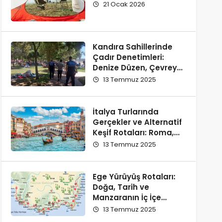
21 Ocak 2026
Kandıra Sahillerinde
Çadır Denetimleri:
Denize Düzen, Çevreye
Saygı
13 Temmuz 2025
İtalya Turlarında
Gerçekler ve Alternatif
Keşif Rotaları: Roma,
Floransa, Milano ve
13 Temmuz 2025
Como
Ege Yürüyüş Rotaları:
Doğa, Tarih ve
Manzaranın İç İçe
Olduğu En Güzel
13 Temmuz 2025
Parkurlar