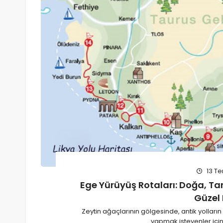
13 T
Ege Yürüyüş Rotaları: Doğa, Ta
Güzel 
Zeytin ağaçlarının gölgesinde, antik yolları
yapmak isteyenler için