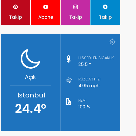
Takip
Abone
Takip
Takip
HISSEDILEN SICAKLIK
25.5 °
Açık
RÜZGAR HIZI
4.05 mph
İstanbul
NEM
24.4°
100 %